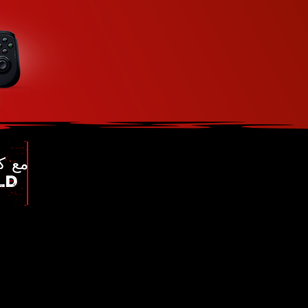
أو SHI
وإرشادا