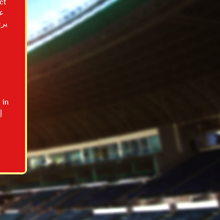
ct
يرج
 in