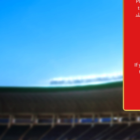
P
the
لد
If
t